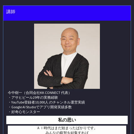
講師
今中樹一（合同会社KK CONNECT 代表）
・アサヒビール29年の実務経験
・YouTube登録者10,000人 のチャンネル運営実績
・Google AI Studioでアプリ開発実績多数
・好奇心モンスター
私の思い
ＡＩ時代はまだ始まったばかりです。
みんなの叡智を結集すれば