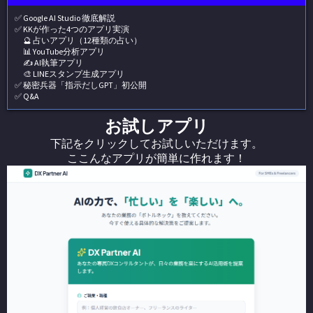
✅ Google AI Studio 徹底解説
✅ KKが作った4つのアプリ実演
🔮 占いアプリ（12種類の占い）
📊 YouTube分析アプリ
✍️ AI執筆アプリ
🎨 LINEスタンプ生成アプリ
✅ 秘密兵器「指示だしGPT」初公開
✅ Q&A
お試しアプリ
下記をクリックしてお試しいただけます。
ここんなアプリが簡単に作れます！