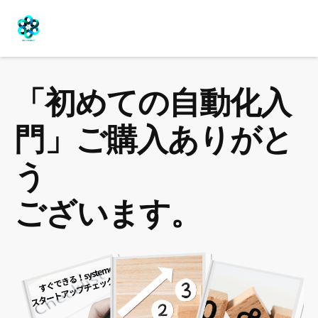
「初めての自動化入
門」ご購入ありがと
う
ございます。